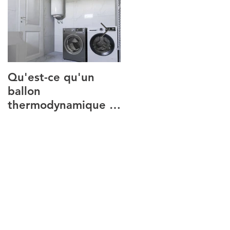
Qu'est-ce qu'un
Comparatif 2026 :
ballon
quelle climatisation
thermodynamique et
réversible choisir ?
à quoi sert-il ?
Introduction