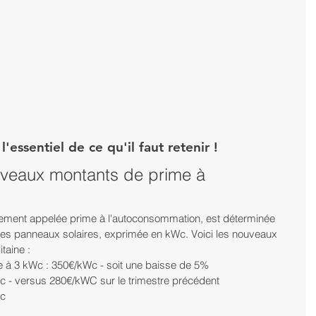
essentiel de ce qu'il faut retenir !
uveaux montants de prime à 
lement appelée prime à l'autoconsommation, est déterminée 
e des panneaux solaires, exprimée en kWc. Voici les nouveaux 
taine :
re à 3 kWc : 350€/kWc - soit une baisse de 5%
Wc - versus 280€/kWC sur le trimestre précédent
Wc