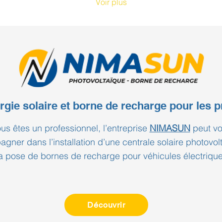
Voir plus
besoins qu'une villa des
par
années 1970 au nord de
kW
Nîmes. Chez Nimaclim,
Im
nous intervenons chaque
que
jour sur des projets très
que
différents en Occitanie.
éle
Notre constat est toujours
? E
le même : il n'existe pas
pas
de pompe à chaleur
j'a
universelle. Il existe la...
sol
rgie solaire et borne de recharge pour les p
est
ous êtes un professionnel, l’entreprise
NIMASUN
peut v
gner dans l’installation d’une centrale solaire photovol
a pose de bornes de recharge pour véhicules électrique
Découvrir