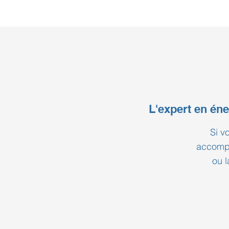
L'expert en éne
Si v
accompa
ou l