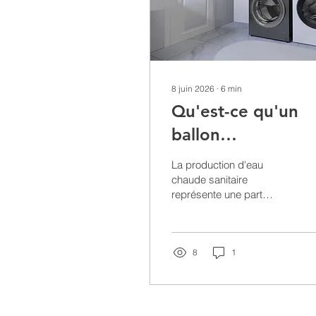
8 juin 2026
∙
6
min
Qu'est-ce qu'un
ballon
thermodynamiqu
La production d'eau
et à quoi sert-il ?
chaude sanitaire
représente une part
importante de la
consommation d'énergie
d'un foyer.
8
1