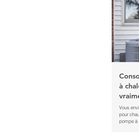
Cons
à chal
vraim
Vous envi
pour chau
pompe à c
solutions
les moins