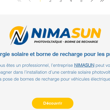
1
2
3
4
5
es 1970 au nord de Nîmes. Chez
 nous intervenons chaque jour sur des
ès différents en Occitanie. Notre
t toujours le même : il n'existe pas de
haleur universell
rgie solaire et borne de recharge pour les p
ous êtes un professionnel, l’entreprise
NIMASUN
peut v
gner dans l’installation d’une centrale solaire photovol
a pose de bornes de recharge pour véhicules électrique
Découvrir