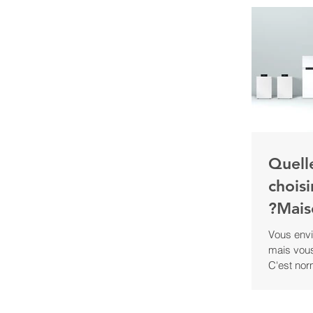
consomme
quotidien 
anticiper
la conso
adaptée à
installat
Quell
chois
?Mais
Vous envi
mais vou
C'est nor
de modèle
tout de v
isolée n'