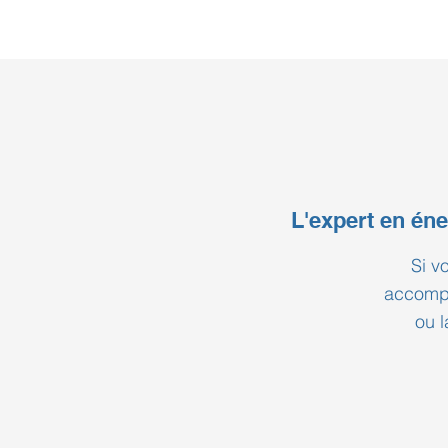
des anné
Nimaclim,
projets tr
constat es
pompe à c
L'expert en éne
Si v
accompa
ou l