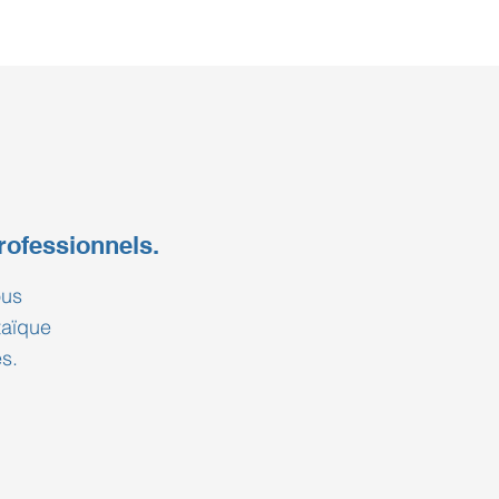
rofessionnels.
ous
taïque
s.