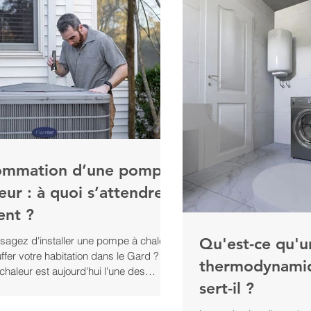
ommation d’une pompe
eur : à quoi s’attendre
ent ?
sagez d'installer une pompe à chaleur
Qu'est-ce qu'u
ffer votre habitation dans le Gard ? La
thermodynamiq
haleur est aujourd'hui l'une des
sert-il ?
 de chauffage les plus économiques et
 chères à l'usage, mais combien