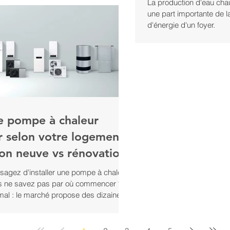
La production d'eau cha
 réellement une pompe à chaleur au
une part importante de 
? Quelle dépense électrique faut-il
d'énergie d'un foyer.
 sur votre facture ? Et comment calculer
mmation d'une pompe à chaleur
 votre logement ? Chez Nimaclim,
eur qualifié RGE à Nîmes,
e pompe à chaleur
ir selon votre logement
on neuve vs rénovation
sagez d'installer une pompe à chaleur,
s ne savez pas par où commencer ?
mal : le marché propose des dizaines
s, et la bonne solution dépend avant
otre logement. Une maison neuve bien
a pas les mêmes besoins qu'une villa