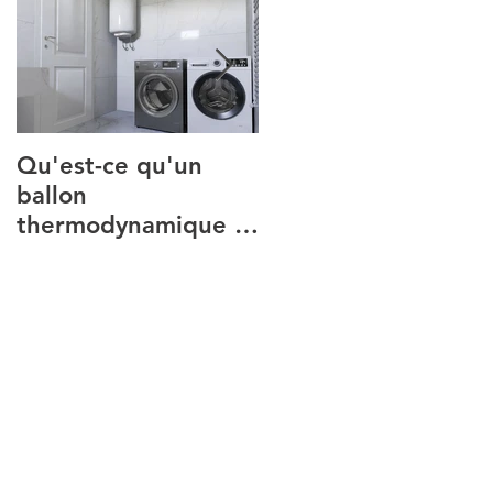
Qu'est-ce qu'un
Comparatif 2026 :
ballon
quelle climatisation
thermodynamique et
réversible choisir ?
à quoi sert-il ?
Introduction