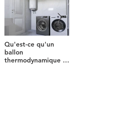
Qu'est-ce qu'un
Comparatif 2026 :
ballon
quelle climatisation
thermodynamique et
réversible choisir ?
à quoi sert-il ?
Introduction