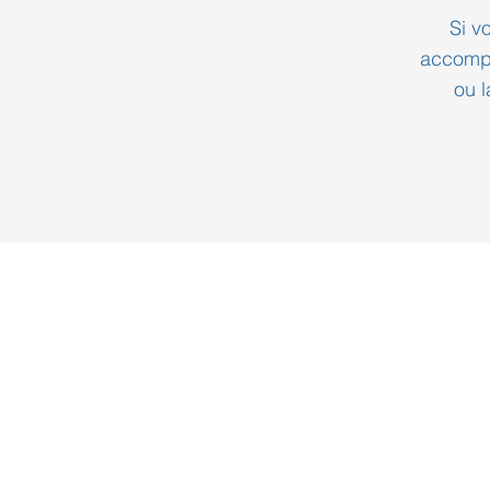
Si v
accompa
ou l
© 2024 NIMACLIM
Site web créé par
Step'com
Mentions légales &
Politique
des
données personnelles (RGPD)