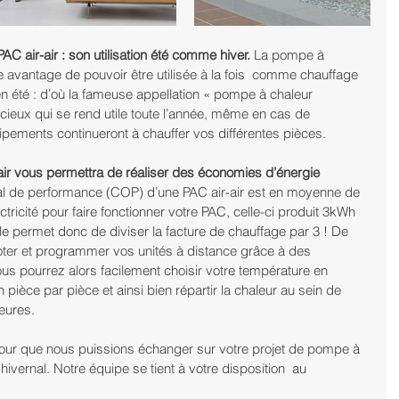
C air-air : son utilisation été comme hiver.
 La pompe à 
 avantage de pouvoir être utilisée à la fois  comme chauffage 
n été : d’où la fameuse appellation « pompe à chaleur 
cieux qui se rend utile toute l’année, même en cas de 
pements continueront à chauffer vos différentes pièces.
r-air vous permettra de réaliser des économies d’énergie 
mal de performance (COP) d’une PAC air-air est en moyenne de 
tricité pour faire fonctionner votre PAC, celle-ci produit 3kWh 
le permet donc de diviser la facture de chauffage par 3 ! De 
loter et programmer vos unités à distance grâce à des 
ous pourrez alors facilement choisir votre température en 
pièce par pièce et ainsi bien répartir la chaleur au sein de 
heures.
our que nous puissions échanger sur votre projet de pompe à 
hivernal. Notre équipe se tient à votre disposition  au 