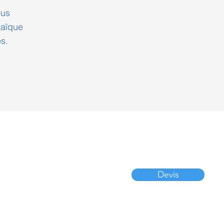
ous
taïque
s.
NIMACLIM
2 AVENUE DE LA VISTRENQUE
ZONE EURO 2000
30132 CAISSARGUES
Devis
NÎMES MÉTROPÔLE