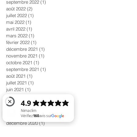
septembre 2022
(1)
1 post
août 2022
(2)
2 posts
juillet 2022
(1)
1 post
mai 2022
(1)
1 post
avril 2022
(1)
1 post
mars 2022
(1)
1 post
février 2022
(1)
1 post
décembre 2021
(1)
1 post
novembre 2021
(1)
1 post
octobre 2021
(1)
1 post
septembre 2021
(1)
1 post
août 2021
(1)
1 post
juillet 2021
(1)
1 post
juin 2021
(1)
1 post
mai 2021
(1)
1 post
avril 2021
(1)
1 post
mars 2021
(1)
1 post
janvier 2021
(1)
1 post
décembre 2020
(1)
1 post
Nimaclim Vérifiez 160 avis sur Google
novembre 2020
(1)
1 post
octobre 2020
(2)
2 posts